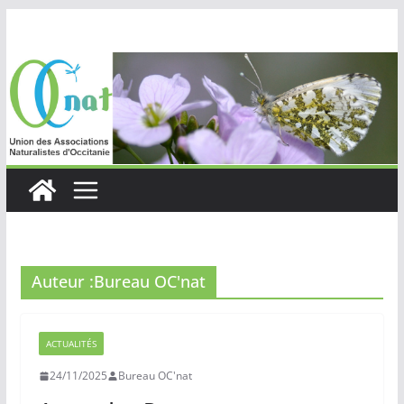
Passer
au
contenu
Auteur :
Bureau OC'nat
ACTUALITÉS
24/11/2025
Bureau OC'nat